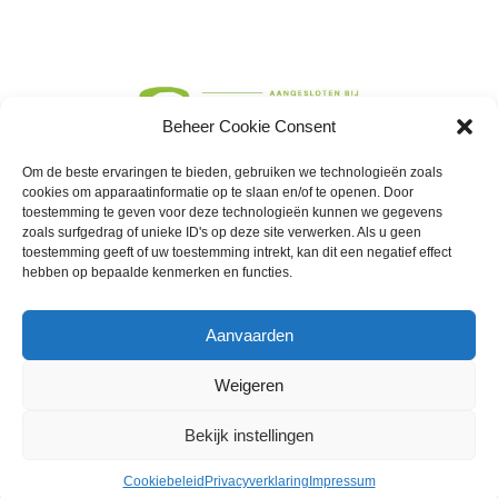
Beheer Cookie Consent
Om de beste ervaringen te bieden, gebruiken we technologieën zoals
cookies om apparaatinformatie op te slaan en/of te openen. Door
toestemming te geven voor deze technologieën kunnen we gegevens
zoals surfgedrag of unieke ID's op deze site verwerken. Als u geen
toestemming geeft of uw toestemming intrekt, kan dit een negatief effect
hebben op bepaalde kenmerken en functies.
Aanvaarden
Algemene voorwaarden
Privacyverklaring
Cookies
Disclaimer
Klachtenregeling
Weigeren
Bekijk instellingen
© 2026 begeleidingmet4poten.nl
Cookiebeleid
Privacyverklaring
Impressum