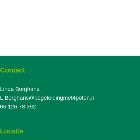
Contact
Linda Borghans
L.Borghans@begeleidingmet4poten.nl
06 126 78 392
Locatie